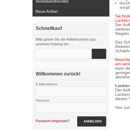
Verklebehilfsmittel
durch
sorgf
Neue Artikel
Sie fin
Lackiers
Der Auf
Schnellkauf
weitere
Negativ 
Bitte geben Sie die Artikelnummer aus
Das Sch
unserem Katalog ein.
Klebekr
Schablo
Beachte
am verk
dann di
geringe
Willkommen zurück!
abziehe
E-Mail-Adresse:
Lackier
Der Aufk
Lackier
diesen 
Passwort:
Hier zu
Passwort vergessen?
ANMELDEN