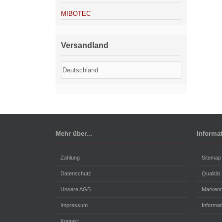
MIBOTEC
Versandland
Mehr über...
Informa
Zahlung
Sitemap
Datenschutz
Qualität
Unsere AGB
Markenr
Impressum
Informa
Kontakt