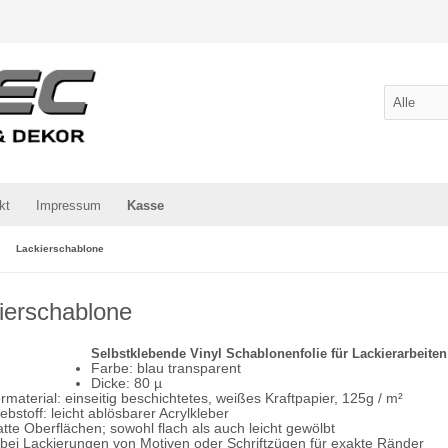
kt
Impressum
Kasse
Lackierschablone
ierschablone
Selbstklebende Vinyl Schablonenfolie für Lackierarbeiten
Farbe: blau transparent
Dicke: 80 µ
rmaterial: einseitig beschichtetes, weißes Kraftpapier, 125g / m²
lebstoff: leicht ablösbarer Acrylkleber
latte Oberflächen; sowohl flach als auch leicht gewölbt
 bei Lackierungen von Motiven oder Schriftzügen für exakte Ränder