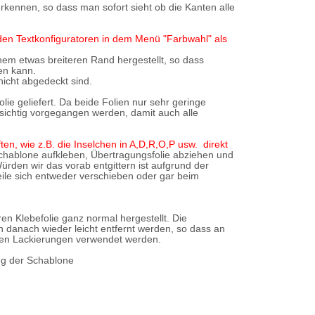
erkennen, so dass man sofort sieht ob die Kanten alle
 den Textkonfiguratoren in dem Menü "Farbwahl" als
nem etwas breiteren Rand hergestellt, so dass
en kann.
nicht abgedeckt sind.
ie geliefert. Da beide Folien nur sehr geringe
ichtig vorgegangen werden, damit auch alle
en, wie z.B. die Inselchen in A,D,R,O,P usw. direkt
chablone aufkleben, Übertragungsfolie abziehen und
ürden wir das vorab entgittern ist aufgrund der
eile sich entweder verschieben oder gar beim
ren Klebefolie ganz normal hergestellt. Die
 danach wieder leicht entfernt werden, so dass an
igen Lackierungen verwendet werden.
ng der Schablone