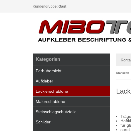
Kundengruppe:
Gast
Kategorien
Konta
Farbübersicht
Startseite
Aufkleber
Lack
Lackierschablone
Malerschablone
Steinschlagschutzfolie
Träge
Haftk
Schilder
für g
sorgt