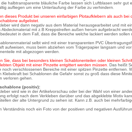
 die halbtransparente bläuliche Farbe lassen sich Luftblasen sehr gut 
ältig aufliegen um eine Unterlaufung der Farbe zu verhindern.
den dieses Produkt bei unseren einfarbigen Plotaufklebern als auch bei
chablone aufgelistet.
kleber wird dann negativ aus dem Material herausgearbeitet und mit ei
s Abdeckmaterial mit z.B Kreppstreifen außen herum aufgebracht werd
bedeutet in dem Fall, dass die Bereiche welche lackiert werden sollen 
ablonenmaterial selbt wird mit einer transparenten PVC Übertragungsfol
aft aufweisen, muss beim abziehen vom Trägerpapier langsam und vors
nenteile mit abgezogen werden.
n Sie, dass bei besonders kleinen Schablonenteilen oder kleinen Schrift
lebten Objekt mit einer Pinzette entgittert werden müssen.
Das heißt S
e noch verschlossenen Bereiche mit einer spitzen Pinzette entfernen. W
n Klebekraft bei Schablonen die Gefahr sonst zu groß dass diese Minit
n verloren gehen.
schablone (positiv):
leber wird wie in der Artikelvorschau oder bei der Wahl von einer ande
ung erfolgt nach dem Verkleben darüber und das abgeklebte Motiv kann
Stellen der alte Untergrund zu sehen ist. Kann z.B. auch bei mehrfarb
m Verständnis noch ein Foto von der positiven und negativen Ausführu