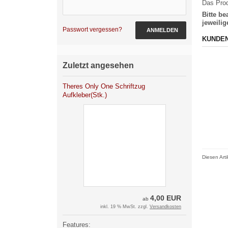
Das Prod
Bitte b
jeweili
Passwort vergessen?
ANMELDEN
KUNDEN
Zuletzt angesehen
Theres Only One Schriftzug
Aufkleber(Stk.)
Diesen Art
4,00 EUR
ab
inkl. 19 % MwSt. zzgl.
Versandkosten
Features: