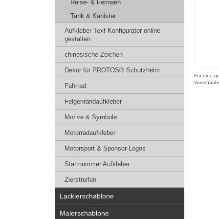
Reise- & Fernweh
Tank & Kanister
Aufkleber Text Konfigurator online
gestalten
chinesische Zeichen
Dekor für PROTOS® Schutzhelm
Für eine gr
Vorschaubi
Fahrrad
Felgenrandaufkleber
Motive & Symbole
Motorradaufkleber
Motorsport & Sponsor-Logos
Startnummer Aufkleber
Zierstreifen
Lackierschablone
Malerschablone