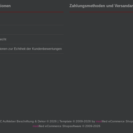
tionen
Zahlungsmethoden und Versandar
echt
tionen zur Echtheit der Kundenbewertungen
 Aufkleber Beschriftung & Dekor © 2026 | Template © 2009-2026 by
mod
ified eCommerce Shop
mod
ified eCommerce Shopsoftware © 2009-2026