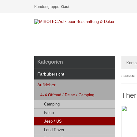
Kundengruppe:
Gast
Kategorien
Konta
Farbübersicht
Startseite
Aufkleber
Ther
4x4 Offroad / Reise / Camping
Camping
Iveco
Jeep / US
Land Rover