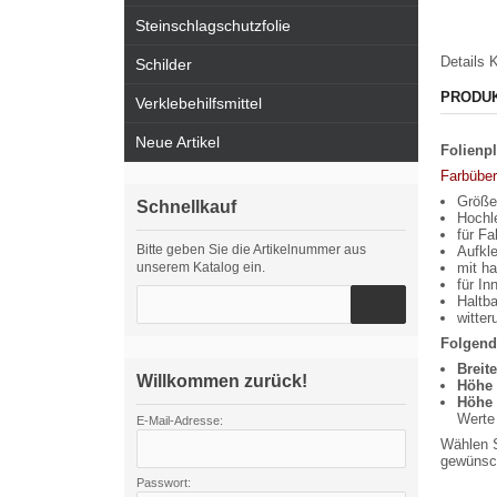
Steinschlagschutzfolie
Details
K
Schilder
PRODU
Verklebehilfsmittel
Neue Artikel
Folienpl
Farbüber
Größe 
Schnellkauf
Hochle
für Fa
Bitte geben Sie die Artikelnummer aus
Aufkle
unserem Katalog ein.
mit ha
für I
Haltba
witte
Folgend
Breit
Willkommen zurück!
Höhe 
Höhe 
Werte 
E-Mail-Adresse:
Wählen S
gewünsch
Passwort: