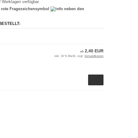
-2 Werktagen verfügbar.
as rote Fragezeichensymbol
neben den
BESTELLT:
2,40 EUR
ab
inkl. 19 % MwSt. zzgl.
Versandkosten