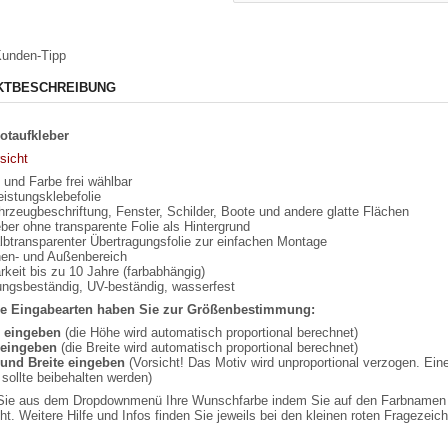
unden-Tipp
KTBESCHREIBUNG
otaufkleber
sicht
und Farbe frei wählbar
istungsklebefolie
hrzeugbeschriftung, Fenster, Schilder, Boote und andere glatte Flächen
ber ohne transparente Folie als Hintergrund
lbtransparenter Übertragungsfolie zur einfachen Montage
nnen- und Außenbereich
rkeit bis zu 10 Jahre (farbabhängig)
rungsbeständig, UV-beständig, wasserfest
e Eingabearten haben Sie zur Größenbestimmung:
e eingeben
(die Höhe wird automatisch proportional berechnet)
eingeben
(die Breite wird automatisch proportional berechnet)
und Breite eingeben
(Vorsicht! Das Motiv wird unproportional verzogen. Ein
sollte beibehalten werden)
ie aus dem Dropdownmenü Ihre Wunschfarbe indem Sie auf den Farbnamen kli
t. Weitere Hilfe und Infos finden Sie jeweils bei den kleinen roten Fragezei