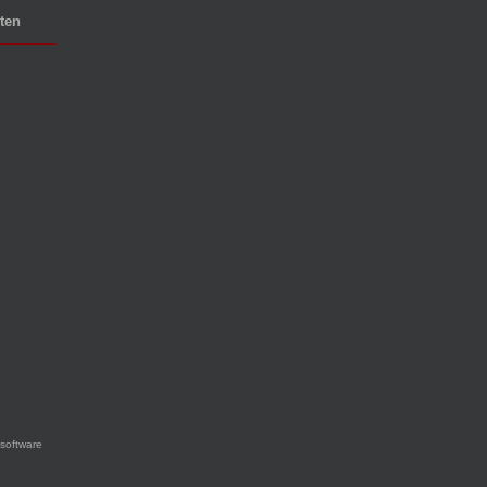
ten
software