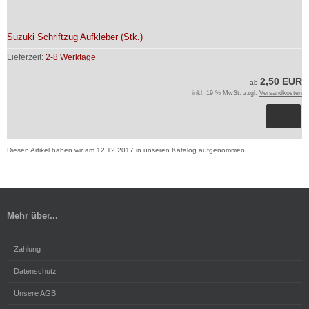
Suzuki Schriftzug Aufkleber (Stk.)
Lieferzeit:
2-8 Werktage
2,50 EUR
ab
inkl. 19 % MwSt. zzgl.
Versandkosten
Diesen Artikel haben wir am 12.12.2017 in unseren Katalog aufgenommen.
Mehr über...
Zahlung
Datenschutz
Unsere AGB