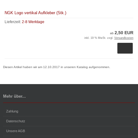
NGK Logo vertikal Aufkleber (Stk.)
Lieferzeit:
2-8 Werktage
2,50 EUR
ab
inkl. 19 % MwSt. zzgl.
Versandkosten
Diesen Artikel haben wir am 12.10.2017 in unseren Katalog aufgenommen.
Mehr über...
Zahlung
Datenschutz
Unsere AGB