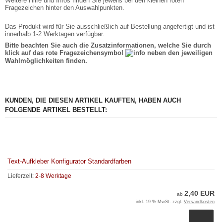
Weitere Hilfe und Infos finden Sie jeweils bei den kleinen roten
Fragezeichen hinter den Auswahlpunkten.
Das Produkt wird für Sie ausschließlich auf Bestellung angefertigt und ist
innerhalb 1-2 Werktagen verfügbar.
Bitte beachten Sie auch die Zusatzinformationen, welche Sie durch
klick auf das rote Fragezeichensymbol
neben den jeweiligen
Wahlmöglichkeiten finden.
KUNDEN, DIE DIESEN ARTIKEL KAUFTEN, HABEN AUCH
FOLGENDE ARTIKEL BESTELLT:
Text-Aufkleber Konfigurator Standardfarben
Lieferzeit:
2-8 Werktage
2,40 EUR
ab
inkl. 19 % MwSt. zzgl.
Versandkosten