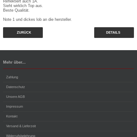
Reflektiert auch 1A.
Sieht wirklich Top aus.
Beste Qualität.
Note 1 und dickes lob an die hersteller.
ZURÜCK
DETAILS
Mehr über...
Zahlung
Datenschutz
Unsere AGB
Impressum
Kontakt
Versand & Lieferzeit
Widerrufsbelehrung