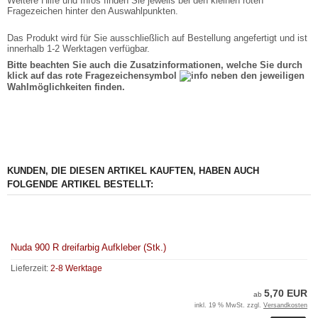
Weitere Hilfe und Infos finden Sie jeweils bei den kleinen roten
Fragezeichen hinter den Auswahlpunkten.
Das Produkt wird für Sie ausschließlich auf Bestellung angefertigt und ist
innerhalb 1-2 Werktagen verfügbar.
Bitte beachten Sie auch die Zusatzinformationen, welche Sie durch
klick auf das rote Fragezeichensymbol
neben den jeweiligen
Wahlmöglichkeiten finden.
KUNDEN, DIE DIESEN ARTIKEL KAUFTEN, HABEN AUCH
FOLGENDE ARTIKEL BESTELLT:
Nuda 900 R dreifarbig Aufkleber (Stk.)
Lieferzeit:
2-8 Werktage
5,70 EUR
ab
inkl. 19 % MwSt. zzgl.
Versandkosten