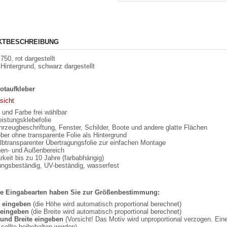
KTBESCHREIBUNG
750, rot dargestellt
 Hintergrund, schwarz dargestellt
otaufkleber
sicht
und Farbe frei wählbar
istungsklebefolie
hrzeugbeschriftung, Fenster, Schilder, Boote und andere glatte Flächen
ber ohne transparente Folie als Hintergrund
lbtransparenter Übertragungsfolie zur einfachen Montage
nnen- und Außenbereich
rkeit bis zu 10 Jahre (farbabhängig)
rungsbeständig, UV-beständig, wasserfest
e Eingabearten haben Sie zur Größenbestimmung:
e eingeben
(die Höhe wird automatisch proportional berechnet)
eingeben
(die Breite wird automatisch proportional berechnet)
und Breite eingeben
(Vorsicht! Das Motiv wird unproportional verzogen. Ein
sollte beibehalten werden)