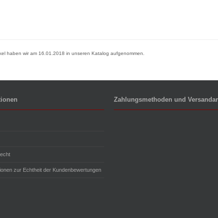
ikel haben wir am 16.01.2018 in unseren Katalog aufgenommen.
tionen
Zahlungsmethoden und Versandar
echt
tionen zur Echtheit der Kundenbewertungen