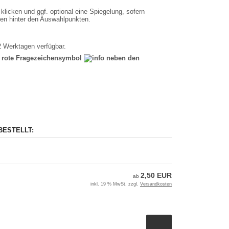
cken und ggf. optional eine Spiegelung, sofern
chen hinter den Auswahlpunkten.
-2 Werktagen verfügbar.
as rote Fragezeichensymbol
neben den
BESTELLT:
2,50 EUR
ab
inkl. 19 % MwSt. zzgl.
Versandkosten