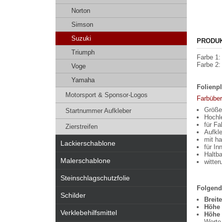
Norton
Simson
Suzuki
PRODU
Triumph
Farbe 1: 
Farbe 2:
Voge
Yamaha
Folienpl
Motorsport & Sponsor-Logos
Farbüber
Größe 
Startnummer Aufkleber
Hochle
für Fa
Zierstreifen
Aufkle
mit ha
Lackierschablone
für I
Haltba
Malerschablone
witte
Steinschlagschutzfolie
Folgend
Schilder
Breit
Höhe 
Verklebehilfsmittel
Höhe 
Werte 