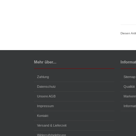
Diesen Art
Mehr über...
Informa
Zahlung
Sitemap
Datenschutz
Qualität
Unsere AGB
Markenr
Impressum
Informa
Kontakt
Versand & Lieferzeit
Widerrufsbelehrung