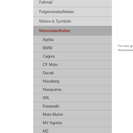
Fahrrad
Felgenrandaufkleber
Motive & Symbole
Motorradaufkleber
Aprilia
Für eine gr
BMW
Vorschaubi
Cagiva
CF Moto
Ducati
Husaberg
Husqvarna
IWL
Kawasaki
Moto Morini
MV Agusta
MZ