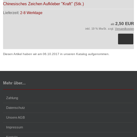
Chinesisches Zeichen Aufkleber "Kraft" (Stk.)
Lieferzeit:
2-8 Werktage
2,50 EUR
ab
inkl. 19 % MwSt. zzgl.
Versandkosten
Diesen Artikel haben wir am 06.10.2017 in unseren Katalog aufgenommen.
Mehr über...
Zahlung
Datenschutz
Unsere AGB
Impressum