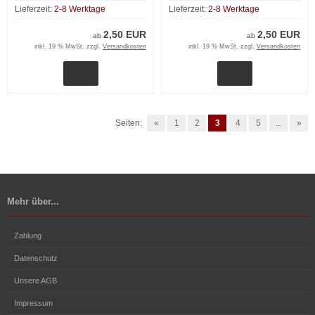
Lieferzeit:
2-8 Werktage
Lieferzeit:
2-8 Werktage
2,50 EUR
2,50 EUR
ab
ab
inkl. 19 % MwSt. zzgl.
Versandkosten
inkl. 19 % MwSt. zzgl.
Versandkosten
Seiten:
«
1
2
3
4
5
...
»
Mehr über...
Zahlung
Datenschutz
Unsere AGB
Impressum