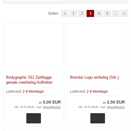
Seiten:
«
1
2
3
4
5
...
»
Bodygraphic 011 Zielflagge
Brembo Logo einfarbig (Stk.)
gerade zweifarbig Aufkleber
(Stk.)
Lieferzeit:
2-8 Werktage
Lieferzeit:
2-8 Werktage
5,00 EUR
2,50 EUR
ab
ab
inkl. 19 % MwSt. zzgl.
Versandkosten
inkl. 19 % MwSt. zzgl.
Versandkosten