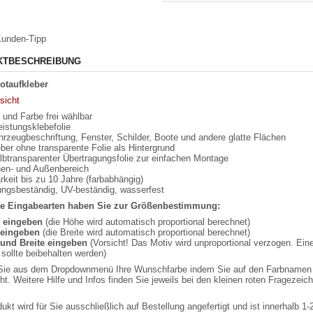
unden-Tipp
KTBESCHREIBUNG
otaufkleber
sicht
und Farbe frei wählbar
istungsklebefolie
hrzeugbeschriftung, Fenster, Schilder, Boote und andere glatte Flächen
ber ohne transparente Folie als Hintergrund
lbtransparenter Übertragungsfolie zur einfachen Montage
nnen- und Außenbereich
rkeit bis zu 10 Jahre (farbabhängig)
rungsbeständig, UV-beständig, wasserfest
e Eingabearten haben Sie zur Größenbestimmung:
e eingeben
(die Höhe wird automatisch proportional berechnet)
eingeben
(die Breite wird automatisch proportional berechnet)
und Breite eingeben
(Vorsicht! Das Motiv wird unproportional verzogen. Ein
sollte beibehalten werden)
ie aus dem Dropdownmenü Ihre Wunschfarbe indem Sie auf den Farbnamen kli
t. Weitere Hilfe und Infos finden Sie jeweils bei den kleinen roten Fragezei
ukt wird für Sie ausschließlich auf Bestellung angefertigt und ist innerhalb 1