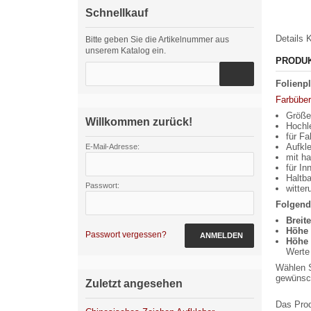
Schnellkauf
Details
K
Bitte geben Sie die Artikelnummer aus
unserem Katalog ein.
PRODU
Folienpl
Farbüber
Größe 
Willkommen zurück!
Hochle
für Fa
Aufkle
E-Mail-Adresse:
mit ha
für I
Haltba
Passwort:
witte
Folgend
Breit
Höhe 
Passwort vergessen?
ANMELDEN
Höhe 
Werte 
Wählen S
gewünsch
Zuletzt angesehen
Das Prod